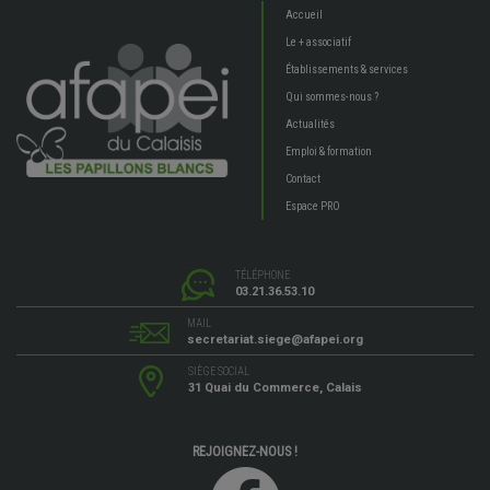
Accueil
Le + associatif
Établissements & services
Qui sommes-nous ?
Actualités
Emploi & formation
Contact
Espace PRO
TÉLÉPHONE
03.21.36.53.10
MAIL
secretariat.siege@afapei.org
SIÈGE SOCIAL
31 Quai du Commerce, Calais
REJOIGNEZ-NOUS !