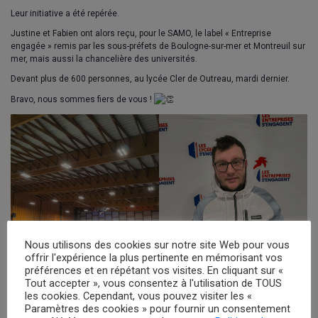
Leur initiative a été repérée.
Justine et Fabien ont alors reçu, pour le SAMO, le label « Entreprise
engagée » remis par les sous-préfets de Boulogne-sur-mer et Montreuil sur
mer, mais aussi la chancelière des universités.
Devant plus de 600 personnes, au lycée Cler de Outreau, mardi dernier.
Bravo, nous sommes fiers de vous !
Nous utilisons des cookies sur notre site Web pour vous
offrir l'expérience la plus pertinente en mémorisant vos
préférences et en répétant vos visites. En cliquant sur «
Tout accepter », vous consentez à l'utilisation de TOUS
les cookies. Cependant, vous pouvez visiter les «
Paramètres des cookies » pour fournir un consentement