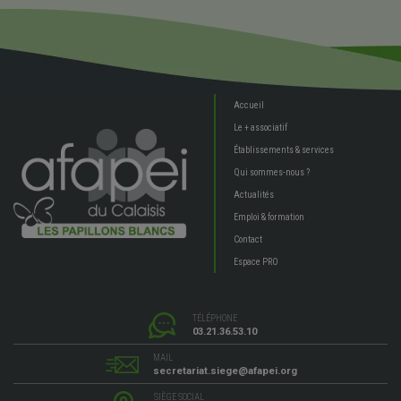
Accueil
Le + associatif
Établissements & services
Qui sommes-nous ?
Actualités
Emploi & formation
Contact
Espace PRO
TÉLÉPHONE
03.21.36.53.10
MAIL
secretariat.siege@afapei.org
SIÈGE SOCIAL