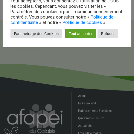
Tout accepter », vous consentez à l'utilisation de TOUS
les cookies. Cependant, vous pouvez visiter les «
Paramètres des cookies » pour fournir un consentement
contrôlé. Vous pouvez consulter notre «
Politique de
confidentialité
» et notre «
Politique de cookies
».
Paramètrage des Cookies
Tout accepter
Refuser
Accueil
Le + associatif
Établissements & services
Qui sommes-nous ?
Actualités
Emploi & formation