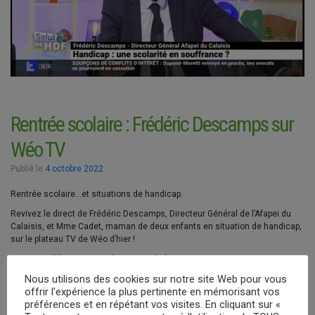
Rentrée scolaire : Frédéric Descamps sur
Wéo TV
Publié le
4 octobre 2022
Rentrée scolaire…et situations de handicap.
Revivez le direct de Frédéric Descamps, Directeur Général de l’Afapei du
Calaisis, et Mme Cadet, maman de deux enfants en situation de handicap,
sur le plateau TV de Wéo d’hier !
Retrouvez l’émission en cliquant sur le lien suivant :
https://www.weo.fr/video/la-scolarisation-des-enfants-handicapes-parlons-
Nous utilisons des cookies sur notre site Web pour vous
en/
offrir l'expérience la plus pertinente en mémorisant vos
préférences et en répétant vos visites. En cliquant sur «