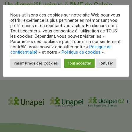
Un dispositif unique à l’IME de Calais
(Extrait du journal Nord Littoral. 24-09-
Nous utilisons des cookies sur notre site Web pour vous
offrir l'expérience la plus pertinente en mémorisant vos
2020)
préférences et en répétant vos visites. En cliquant sur «
Tout accepter », vous consentez à l'utilisation de TOUS
les cookies. Cependant, vous pouvez visiter les «
Documentation
Paramètres des cookies » pour fournir un consentement
contrôlé. Vous pouvez consulter notre «
Politique de
confidentialité
» et notre «
Politique de cookies
».
1118_0012
(2 MB)
Paramètrage des Cookies
Tout accepter
Refuser