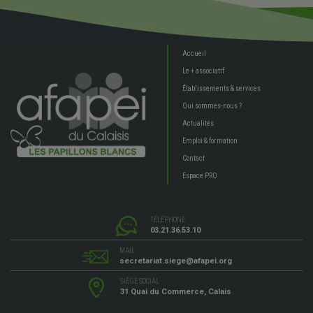
Accueil
Le + associatif
Établissements & services
Qui sommes-nous ?
Actualités
Emploi & formation
Contact
Espace PRO
TÉLÉPHONE
03.21.36.53.10
MAIL
secretariat.siege@afapei.org
SIÈGE SOCIAL
31 Quai du Commerce, Calais