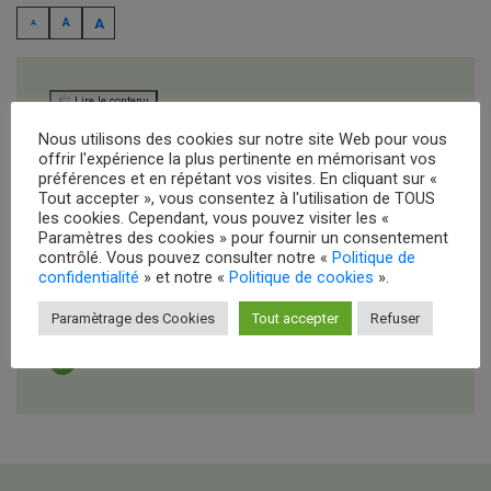
A
A
A
Increase
Reset
Decrease
font
font
font
Lire le contenu
size.
size.
size.
Nous utilisons des cookies sur notre site Web pour vous
offrir l'expérience la plus pertinente en mémorisant vos
préférences et en répétant vos visites. En cliquant sur «
Tout accepter », vous consentez à l'utilisation de TOUS
Nous soutenir
les cookies. Cependant, vous pouvez visiter les «
Paramètres des cookies » pour fournir un consentement
contrôlé. Vous pouvez consulter notre «
Politique de
confidentialité
» et notre «
Politique de cookies
».
Devenir adhérent
Paramètrage des Cookies
Tout accepter
Refuser
Faire un don
Devenir bénévole