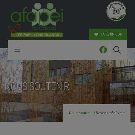
Skip
to
content
FAIRE UN DON
NOUS SOUTENIR
Nous soutenir
/
Devenir bénévole