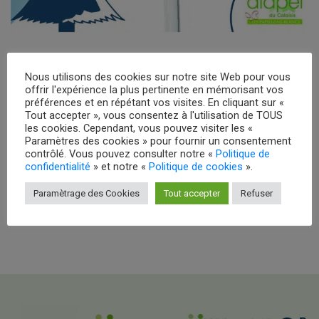
Journée portes ouvertes
Nous utilisons des cookies sur notre site Web pour vous
offrir l'expérience la plus pertinente en mémorisant vos
Publié le
13 décembre 2022
préférences et en répétant vos visites. En cliquant sur «
Tout accepter », vous consentez à l'utilisation de TOUS
À vos agendas, une journée « portes ouvertes » se déroulera le mardi
les cookies. Cependant, vous pouvez visiter les «
Paramètres des cookies » pour fournir un consentement
20 décembre 2022 au CAJ/SAT de
Fréthun
contrôlé. Vous pouvez consulter notre «
Politique de
Sur place, il y aura : une vente d’objets de Noël confectionnés par les
confidentialité
» et notre «
Politique de cookies
».
personnes accueillies ainsi qu’un stand de crêpes et de boissons chaudes
Paramètrage des Cookies
Tout accepter
Refuser
Venez nous rencontrer !!