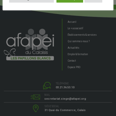
Accueil
Le + associatif
Établissements & services
Qui sommes-nous ?
Actualités
Emploi & formation
Contact
Espace PRO
TÉLÉPHONE
03.21.36.53.10
MAIL
secretariat.siege@afapei.org
SIÈGE SOCIAL
31 Quai du Commerce, Calais