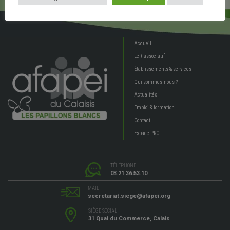
Accueil
Le + associatif
Établissements & services
Qui sommes-nous ?
Actualités
Emploi & formation
Contact
Espace PRO
TÉLÉPHONE
03.21.36.53.10
MAIL
secretariat.siege@afapei.org
SIÈGE SOCIAL
31 Quai du Commerce, Calais