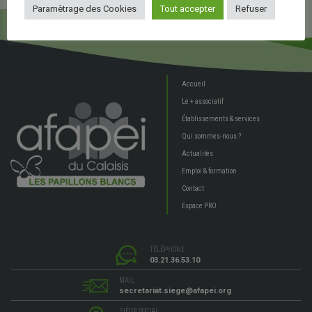
Paramètrage des Cookies
Tout accepter
Refuser
Accueil
Le + associatif
Établissements & services
Qui sommes-nous ?
Actualités
Emploi & formation
Contact
Espace PRO
TÉLÉPHONE
03.21.36.53.10
MAIL
secretariat.siege@afapei.org
SIÈGE SOCIAL