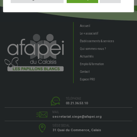
Accueil
Le + associatif
Établissements & services
Qui sommes-nous ?
Actualités
Emploi & formation
Contact
Espace PRO
TÉLÉPHONE
03.21.36.53.10
MAIL
secretariat.siege@afapei.org
SIÈGE SOCIAL
31 Quai du Commerce, Calais