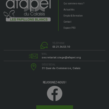
Qui sommes-nous ?
Actualités
Emploi & formation
Contact
Espace PRO
TÉLÉPHONE
03.21.36.53.10
MAIL
secretariat.siege@afapei.org
SIÈGE SOCIAL
31 Quai du Commerce, Calais
REJOIGNEZ-NOUS !