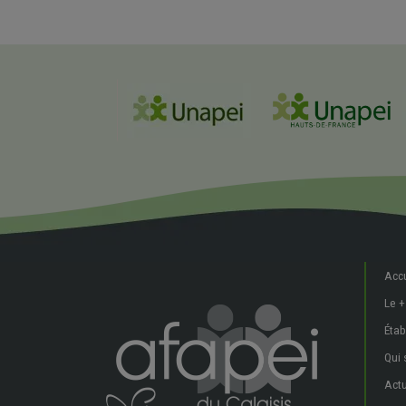
Accu
Le +
Étab
Qui
Actu