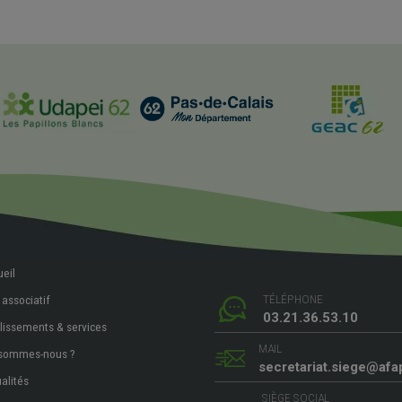
eil
TÉLÉPHONE
 associatif
03.21.36.53.10
lissements & services
MAIL
 sommes-nous ?
secretariat.siege@afa
alités
SIÈGE SOCIAL