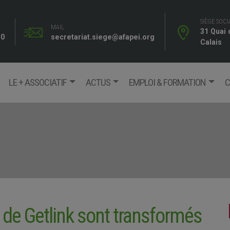
SIÈGE SOCI
MAIL
31 Quai
10
secretariat.siege@afapei.org
Calais
LE + ASSOCIATIF
ACTUS
EMPLOI & FORMATION
C
de Getlink sont transformés