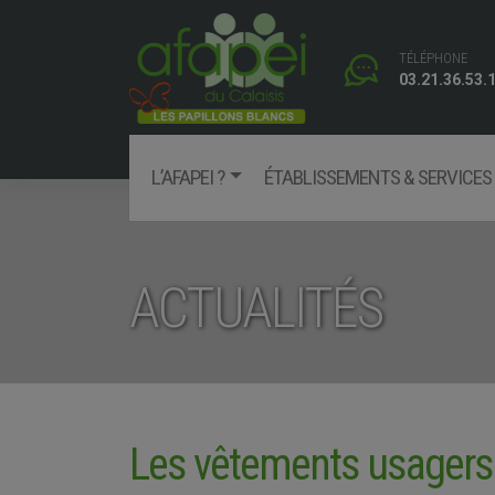
Skip
to
TÉLÉPHONE
content
03.21.36.53.
L’AFAPEI ?
ÉTABLISSEMENTS & SERVICES
Facebook
ACTUALITÉS
Les vêtements usagers 