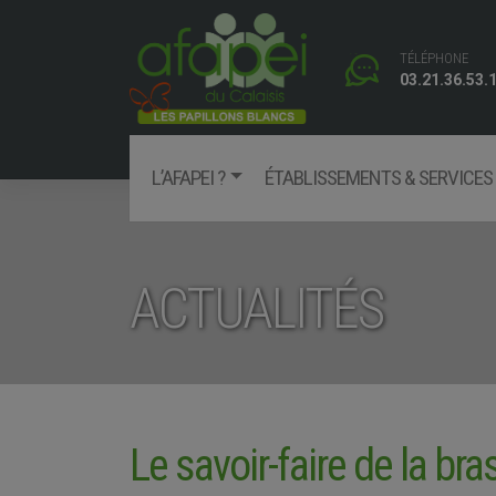
Skip
to
TÉLÉPHONE
content
03.21.36.53.
L’AFAPEI ?
ÉTABLISSEMENTS & SERVICES
Facebook
ACTUALITÉS
Le savoir-faire de la bra