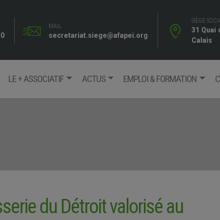
SIÈGE SOCI
MAIL
31 Quai
10
secretariat.siege@afapei.org
Calais
LE + ASSOCIATIF
ACTUS
EMPLOI & FORMATION
C
sserie du Détroit valorisé au