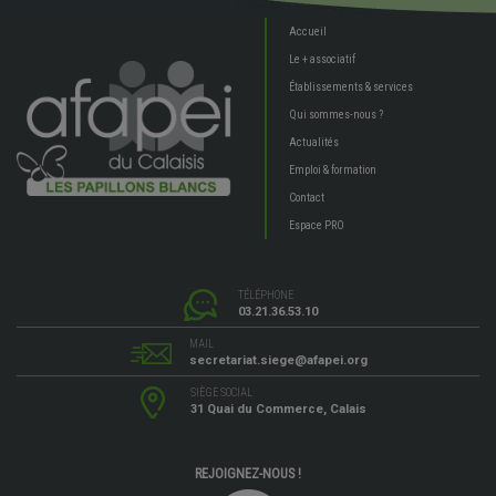
Accueil
Le + associatif
Établissements & services
Qui sommes-nous ?
Actualités
Emploi & formation
Contact
Espace PRO
TÉLÉPHONE
03.21.36.53.10
MAIL
secretariat.siege@afapei.org
SIÈGE SOCIAL
31 Quai du Commerce, Calais
REJOIGNEZ-NOUS !