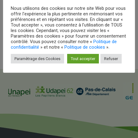
Nous utilisons des cookies sur notre site Web pour vous
Le p’tit truc en plus pour financer le
offrir l'expérience la plus pertinente en mémorisant vos
préférences et en répétant vos visites. En cliquant sur «
voyage de jeunes handicapés (Extrait du
Tout accepter », vous consentez à l'utilisation de TOUS
les cookies. Cependant, vous pouvez visiter les «
journal Voix du Nord 25-12-2024)
Paramètres des cookies » pour fournir un consentement
contrôlé. Vous pouvez consulter notre «
Politique de
confidentialité
» et notre «
Politique de cookies
».
Paramètrage des Cookies
Tout accepter
Refuser