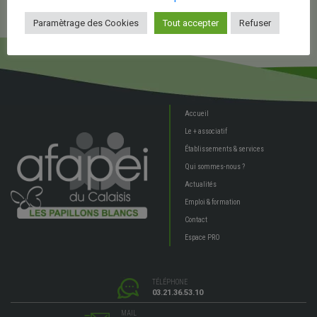
Paramètrage des Cookies
Tout accepter
Refuser
Accueil
Le + associatif
Établissements & services
Qui sommes-nous ?
Actualités
Emploi & formation
Contact
Espace PRO
TÉLÉPHONE
03.21.36.53.10
MAIL