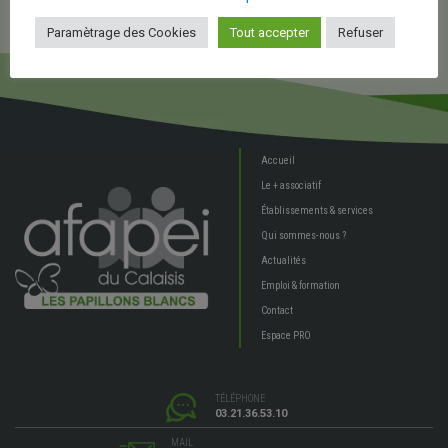
Paramètrage des Cookies
Tout accepter
Refuser
Accueil
Le + associatif
Établissements & services
Qui sommes-nous ?
Actualités
Emploi & formation
Contact
Espace PRO
TÉLÉPHONE
03.21.36.53.10
MAIL