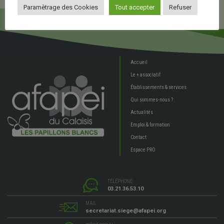
Paramètrage des Cookies
Tout accepter
Refuser
Accueil
Le + associatif
Établissements & services
Qui sommes-nous ?
Actualités
Emploi & formation
Contact
Espace PRO
TÉLÉPHONE
03.21.36.53.10
MAIL
secretariat.siege@afapei.org