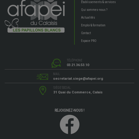
Établissements & services
Qui sommes-nous ?
Actualités
Emploi & formation
Contact
Espace PRO
TÉLÉPHONE
03.21.36.53.10
MAIL
secretariat.siege@afapei.org
SIÈGE SOCIAL
31 Quai du Commerce, Calais
REJOIGNEZ-NOUS !