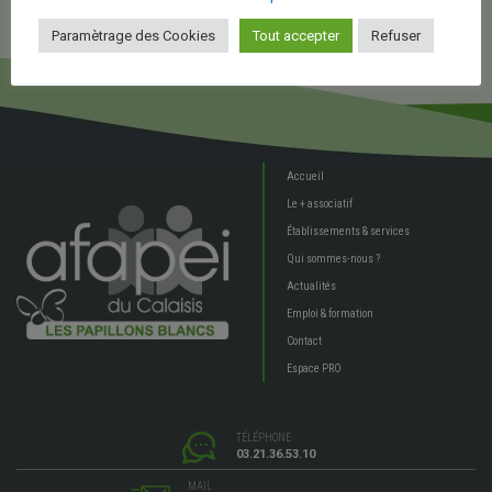
Paramètrage des Cookies
Tout accepter
Refuser
Accueil
Le + associatif
Établissements & services
Qui sommes-nous ?
Actualités
Emploi & formation
Contact
Espace PRO
TÉLÉPHONE
03.21.36.53.10
MAIL