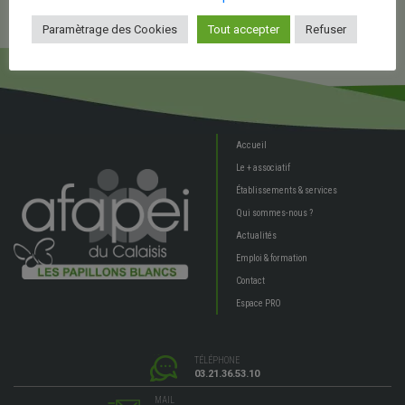
Paramètrage des Cookies
Tout accepter
Refuser
Accueil
Le + associatif
Établissements & services
Qui sommes-nous ?
Actualités
Emploi & formation
Contact
Espace PRO
TÉLÉPHONE
03.21.36.53.10
MAIL