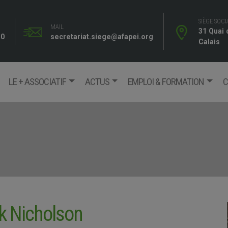
SIÈGE SOCI
MAIL
31 Quai
10
secretariat.siege@afapei.org
Calais
LE + ASSOCIATIF
ACTUS
EMPLOI & FORMATION
C
k Nicholson