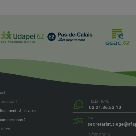
eil
TÉLÉPHONE
 associatif
03.21.36.53.10
lissements & services
MAIL
 sommes-nous ?
secretariat.siege@afa
alités
SIÈGE SOCIAL