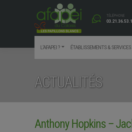
Skip
to
TÉLÉPHONE
content
03.21.36.53.
L’AFAPEI ?
ÉTABLISSEMENTS & SERVICES
Facebook
ACTUALITÉS
Anthony Hopkins – Jac