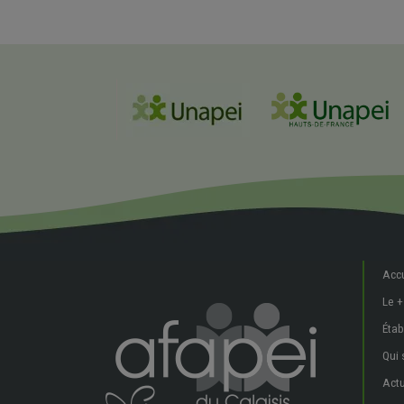
Accu
Le +
Étab
Qui
Actu