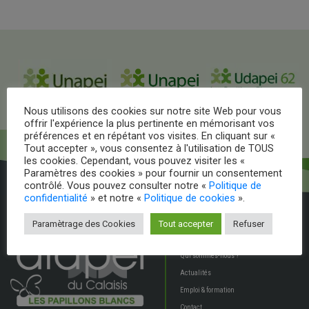
Nous utilisons des cookies sur notre site Web pour vous
offrir l'expérience la plus pertinente en mémorisant vos
préférences et en répétant vos visites. En cliquant sur «
Tout accepter », vous consentez à l'utilisation de TOUS
les cookies. Cependant, vous pouvez visiter les «
Paramètres des cookies » pour fournir un consentement
contrôlé. Vous pouvez consulter notre «
Politique de
confidentialité
» et notre «
Politique de cookies
».
Accueil
Le + associatif
Paramètrage des Cookies
Tout accepter
Refuser
Établissements & services
Qui sommes-nous ?
Actualités
Emploi & formation
Contact